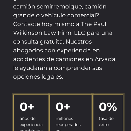
camión semirremolque, camión
grande o vehículo comercial?
Contacte hoy mismo a The Paul
Wilkinson Law Firm, LLC para una
consulta gratuita. Nuestros
abogados con experiencia en
accidentes de camiones en Arvada
le ayudarán a comprender sus
opciones legales.
0
+
0
+
0
%
años de
millones
tasa de
experiencia
recuperados
éxito
combinada
en