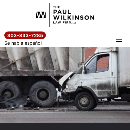
Saltar
al
contenido
303-333-7285
Se habla español