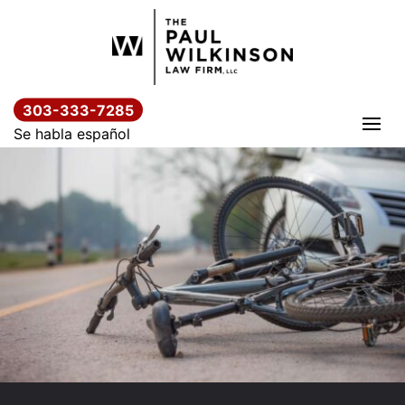
Saltar
al
contenido
303-333-7285
Se habla español