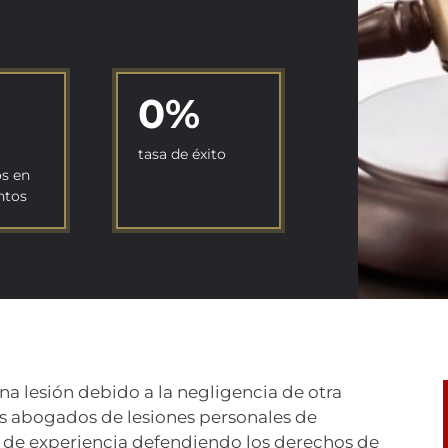
0
%
tasa de éxito
s en
ntos
una lesión debido a la negligencia de otra
s abogados de lesiones personales de
 de experiencia defendiendo los derechos de