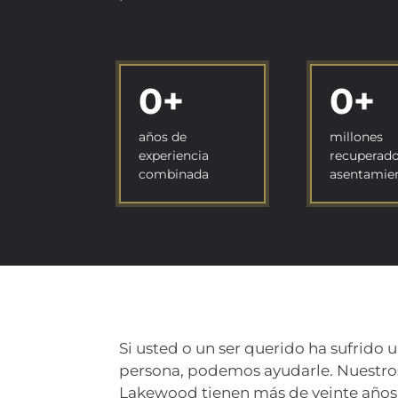
0
+
0
+
años de
millones
experiencia
recuperado
combinada
asentamie
Si usted o un ser querido ha sufrido 
persona, podemos ayudarle. Nuestro
Lakewood tienen más de veinte años