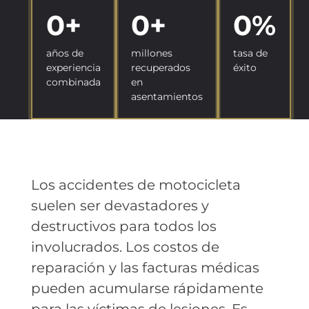
0
+
0
+
0
%
años de
millones
tasa de
experiencia
recuperados
éxito
combinada
en
asentamientos
Los accidentes de motocicleta
suelen ser devastadores y
destructivos para todos los
involucrados. Los costos de
reparación y las facturas médicas
pueden acumularse rápidamente