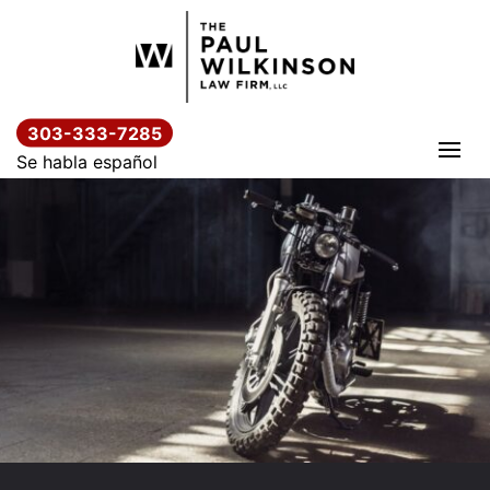
Saltar
al
contenido
303-333-7285
Se habla español