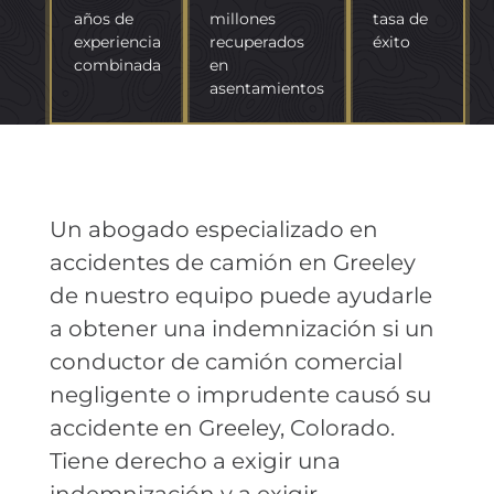
años de
millones
tasa de
experiencia
recuperados
éxito
combinada
en
asentamientos
Un abogado especializado en
accidentes de camión en Greeley
de nuestro equipo puede ayudarle
a obtener una indemnización si un
conductor de camión comercial
negligente o imprudente causó su
accidente en Greeley, Colorado.
Tiene derecho a exigir una