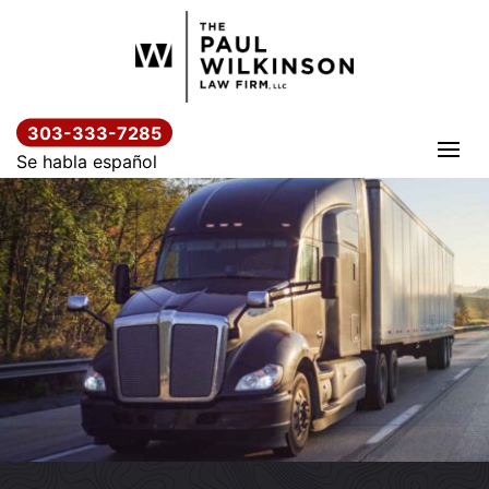
Saltar
al
contenido
303-333-7285
Se habla español