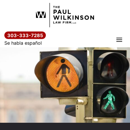
Saltar
al
contenido
303-333-7285
Se habla español