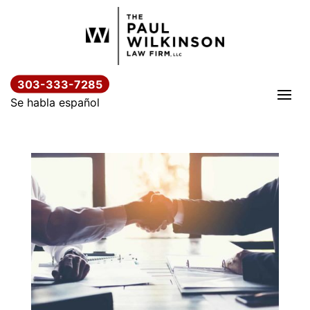
Saltar
al
contenido
303-333-7285
Se habla español