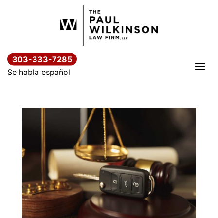
Saltar
al
contenido
303-333-7285
Se habla español