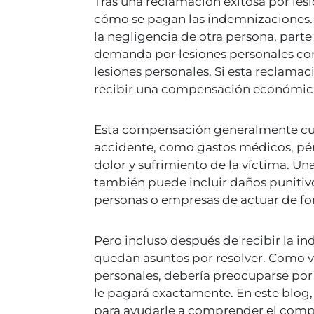
Tras una reclamación exitosa por le
cómo se pagan las indemnizaciones. 
la negligencia de otra persona, part
demanda por lesiones personales co
lesiones personales. Si esta reclamac
recibir una compensación económica 
Esta compensación generalmente cub
accidente, como gastos médicos, pé
dolor y sufrimiento de la víctima. U
también puede incluir daños punitivos
personas o empresas de actuar de fo
Pero incluso después de recibir la i
quedan asuntos por resolver. Como v
personales, debería preocuparse por
le pagará exactamente. En este blog
para ayudarle a comprender el comp